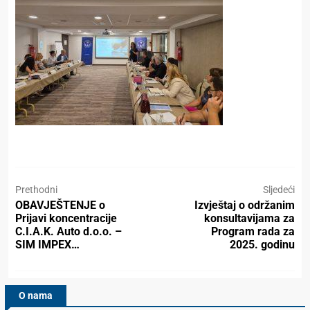
Prethodni
Sljedeći
OBAVJEŠTENJE o
Izvještaj o održanim
Prijavi koncentracije
konsultavijama za
C.I.A.K. Auto d.o.o. –
Program rada za
SIM IMPEX…
2025. godinu
O nama