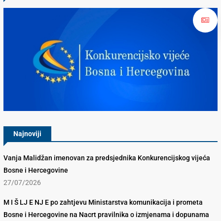
Konkurencijsko Vijeće BiH
Najnoviji
Vanja Malidžan imenovan za predsjednika Konkurencijskog vijeća
Bosne i Hercegovine
27/07/2026
M I Š LJ E NJ E po zahtjevu Ministarstva komunikacija i prometa
Bosne i Hercegovine na Nacrt pravilnika o izmjenama i dopunama