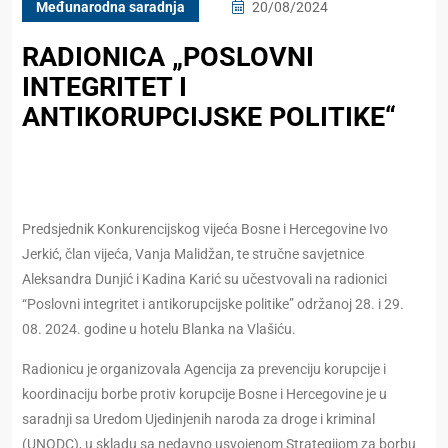
Međunarodna saradnja
20/08/2024
RADIONICA „POSLOVNI
INTEGRITET I
ANTIKORUPCIJSKE POLITIKE“
Predsjednik Konkurencijskog vijeća Bosne i Hercegovine Ivo
Jerkić, član vijeća, Vanja Malidžan, te stručne savjetnice
Aleksandra Dunjić i Kadina Karić su učestvovali na radionici
“Poslovni integritet i antikorupcijske politike” održanoj 28. i 29.
08. 2024. godine u hotelu Blanka na Vlašiću.
Radionicu je organizovala Agencija za prevenciju korupcije i
koordinaciju borbe protiv korupcije Bosne i Hercegovine je u
saradnji sa Uredom Ujedinjenih naroda za droge i kriminal
(UNODC), u skladu sa nedavno usvojenom Strategijom za borbu