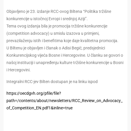
Objavljeno je 23. izdanje RCC-ovog Biltena “Politika tržišne
konkurencije u istočnoj Evropi i srednjoj Aziji”.
Tema ovog izdanja bila je promocija tržišne konkurencije
(competition advocacy) u smislu izazova u primjeni,
prevazilaženju istih i benefitima koje daje kvalitetna promocija.
U Biltenu je objavljen i članak o Adisi Begić, predsjednici
Konkurencijskog vijeća Bosne i Hercegovine. U članku se govori o
našoj instituciji i unapređenju kulture tržišne konkurencije u Bosni
i Hercegovini.
Integralni RCC-jev Bilten dostupan je na linku ispod
https://oecdgvh.org/pfile/file?
path=/contents/about/newsletters/RCC_Review_on_Advocacy_
of_Competition_EN.pdf1&inline=true