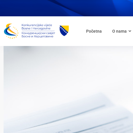
Početna
O nama