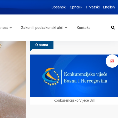
Bosanski
Српски
Hrvatski
English
tnost
Zakoni i podzakonski akti
Kontakt
O nama
Konkurencijsko Vijeće BiH