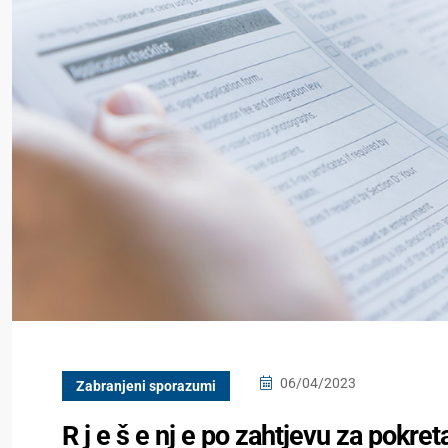
06/04/2023
Zabranjeni sporazumi
R j e š e nj e pо zahtjevu za pokr