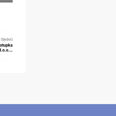
Sljedeći
ostupka
d.o.o.…