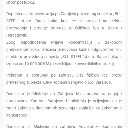
istom postupku.
Dopuštena je koncentracija po Zahtjevu privrednog subjekta „BLL
STEEL“ d.o.o. Banja Luka, koja će se provesti na tržištu
proizvodnje i prodaje odlivaka iz čeličnog liva u Bosni i
Hercegovini.
Zbog nepodnošenja Prijave koncentracije u zakonom
predviđenom roku, izrečena je novčana kazna odgovornom licu
direktoru privrednog subjekta „BLL STEEL“ d.o.o. Banja Luka, u
iznosu od 10.000,00 KM (deset hiljada konvertibilnih maraka).
Pokrenut je postupak po zahtjevu više fizičkih lica, protiv
privrednog subjekta KJKP Toplane Sarajevo d.o.o. Sarajevo.
Doneseno je Mišljenje po Zahtjevu Ministarstva za odgoj i
obrazovanje Kantona Sarajevo. U mišljenju je ocijenjeno da je
Nacrt Zakona o dualnom obrazovanju usaglašen sa Zakonom o
konkurenciji.
Doneseno je Mišljenje po zahtjevu Advokatske kancelarije