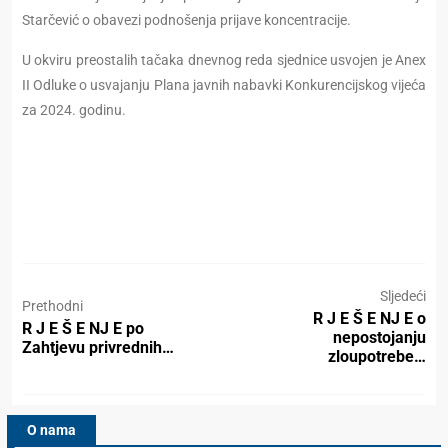
Starčević o obavezi podnošenja prijave koncentracije.
U okviru preostalih tačaka dnevnog reda sjednice usvojen je Anex
II Odluke o usvajanju Plana javnih nabavki Konkurencijskog vijeća
za 2024. godinu.
Sljedeći
Prethodni
R J E Š E NJ E o
R J E Š E NJ E po
nepostojanju
Zahtjevu privrednih…
zloupotrebe…
O nama