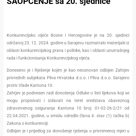
SAOPĆENJE sa 20. sjednice
Konkurencijsko vijeće Bosne i Hercegovine je na 20. sjednici
održanoj 23. 12. 2024. godine u Sarajevu razmatralo materijale iz
oblasti konkurencijskog prava i politike, kao i oblasti unutrašnjeg
rada i funkcionisanja Konkurencijskog vijeća.
Doneseno je i Rješenje kojim je kao neosnovan odbijen Zahtjev
privrednih subjekata Pliva Hrvatska d.o.o. i Pliva d.o.o. Sarajevo
protiv Vlade Kantona 10.
Zahtjev je podnesen radi donošenja Odluke o listi lijekova koji se
mogu propisivati i izdavati na teret sredstava obaveznog
zdravstvenog osiguranja Kantona 10 broj: 01-02-26-2/21 od
22.04.2021. godine, u smislu odredbi člana 4. stav (1) tačka b)
Zakona o konkurenciji.
Odbijen je i prijedlog za donošenje rješenja o privremenoj mjeri u