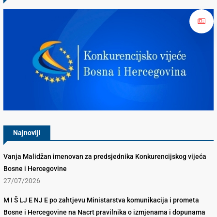
Konkurencijsko Vijeće BiH
Najnoviji
Vanja Malidžan imenovan za predsjednika Konkurencijskog vijeća
Bosne i Hercegovine
27/07/2026
M I Š LJ E NJ E po zahtjevu Ministarstva komunikacija i prometa
Bosne i Hercegovine na Nacrt pravilnika o izmjenama i dopunama