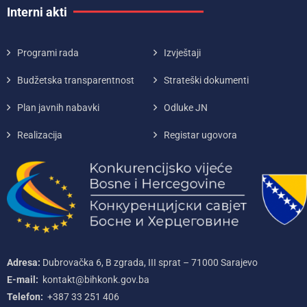
Interni akti
Programi rada
Izvještaji
Budžetska transparentnost
Strateški dokumenti
Plan javnih nabavki
Odluke JN
Realizacija
Registar ugovora
Adresa:
Dubrovačka 6, B zgrada, III sprat – 71000‌ Sarajevo
E-mail:
kontakt@bihkonk.gov.ba
Telefon:
+387‌ 33‌ 251‌ 406