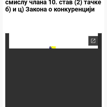
смислу члана 10. став (2) тачке
б) и ц) Закона о конкуренцији