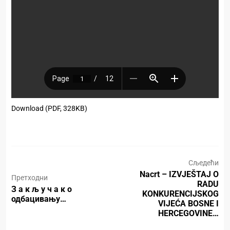
Download (PDF, 328KB)
Сљедећи
Nacrt – IZVJEŠTAJ O
Претходни
RADU
З а к љ у ч а к о
KONKURENCIJSKOG
одбацивању…
VIJEĆA BOSNE I
HERCEGOVINE…