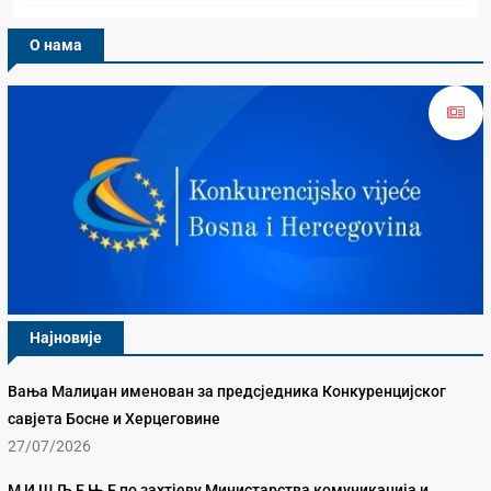
О нама
Најновије
Вања Малиџан именован за предсједника Конкуренцијског
савјета Босне и Херцеговине
27/07/2026
М И Ш Љ Е Њ Е по захтјеву Министарства комуникација и