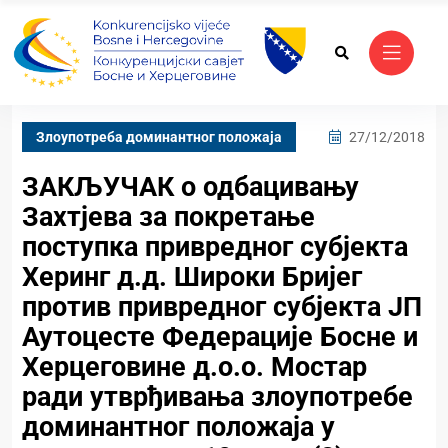
Злоупотреба доминантног положаја
27/12/2018
ЗАКЉУЧАК о одбацивању
Захтјева за покретање
поступка привредног субјекта
Херинг д.д. Широки Бријег
против привредног субјекта ЈП
Аутоцесте Федерације Босне и
Херцеговине д.о.о. Мостар
ради утврђивања злоупотребе
доминантног положаја у