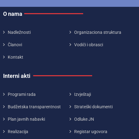
O nama
Nadležnosti
Organizaciona struktura
Članovi
Vodiči i obrasci
Kontakt
Interni akti
Programi rada
Izvještaji
Budžetska transparentnost
Strateški dokumenti
Plan javnih nabavki
Odluke JN
Realizacija
Registar ugovora