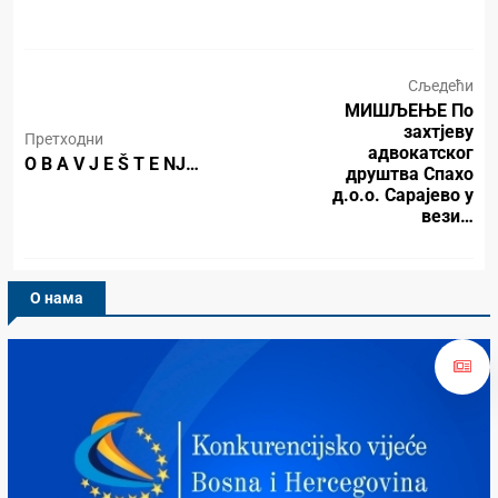
Сљедећи
МИШЉЕЊЕ По
захтјеву
Претходни
адвокатског
O B A V J E Š T E NJ…
друштва Спахо
д.о.о. Сарајево у
вези…
О нама