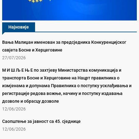
Најновије
Вања Малиџан именован за предсједника Конкуренцијског
савјета Босне и Херцеговине
27/07/2026
М И Ш Љ Е Њ Е по захтјеву Министарства комуникација и
транспорта Босне и Херцеговине на Нацрт правилника о
измјенама и допунама Правилника о поступку усклађивања и
регистрације редова вожње, начину и поступку издавања
дозволе и обрасцу дозволе
12/06/2026
Саопштење за јавност са 45. сједнице
12/06/2026