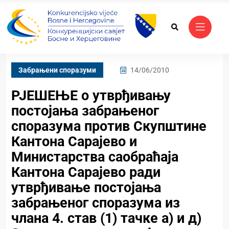
Забрањени споразуми
14/06/2010
РЈЕШЕЊЕ о утврђивању
постојања забрањеног
споразума против Скупштине
Кантона Сарајево и
Министарства саобраћаја
Кантона Сарајево ради
утврђивање постојања
забрањеног споразума из
члана 4. став (1) тачке а) и д)