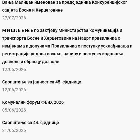
Вања Малиџан именован за предсједника Конкуренцијског
савјета Босне и Херцеговине
27/07/2026
М И Ш Љ Е Њ Е по захтјеву Министарства комуникација и
транспорта Босне и Херцеговине на Нацрт правилника о
измјенама и допунама Правилника о поступку усклађивања и
регистрације редова вожње, начину и поступку издавања
дозволе и обрасцу дозволе
12/06/2026
Саопштење за јавност са 45. сједнице
12/06/2026
Комунални форум ФБиХ 2026
05/06/2026
Саопштење са 44. сједнице
21/05/2026