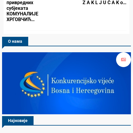
привредних
Z A K L J U Č A K o…
субјеката
КОМУНАЛИЈЕ
ХРГОВЧИЋ…
О нама
Најновије