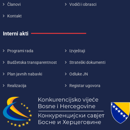
Članovi
Vodiči i obrasci
Kontakt
Interni akti
Programi rada
Izvještaji
Budžetska transparentnost
Strateški dokumenti
Plan javnih nabavki
Odluke JN
Realizacija
Registar ugovora