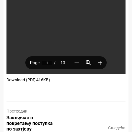
Download (PDF, 416KB)
Претходни
Закључак о
покретању поступка
Сљедећи
по захтјеву