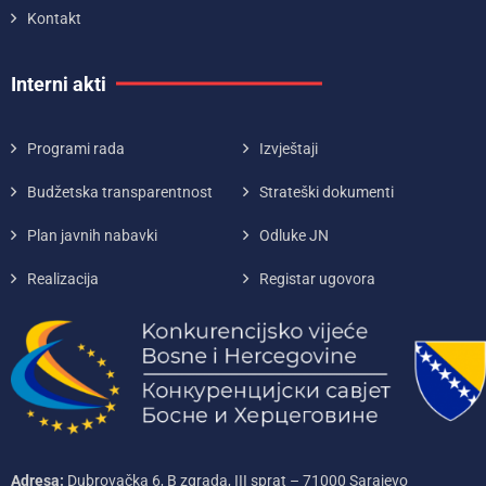
Kontakt
Interni akti
Programi rada
Izvještaji
Budžetska transparentnost
Strateški dokumenti
Plan javnih nabavki
Odluke JN
Realizacija
Registar ugovora
Adresa:
Dubrovačka 6, B zgrada, III sprat – 71000‌ Sarajevo