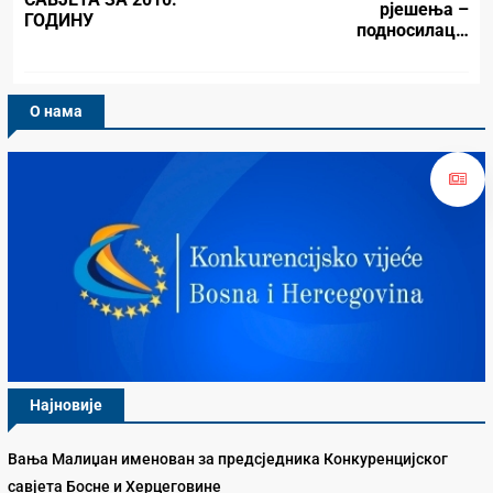
рјешења –
ГОДИНУ
подносилац…
О нама
Најновије
Вања Малиџан именован за предсједника Конкуренцијског
савјета Босне и Херцеговине