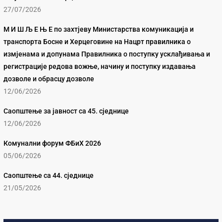
27/07/2026
М И Ш Љ Е Њ Е по захтјеву Министарства комуникација и
транспорта Босне и Херцеговине на Нацрт правилника о
измјенама и допунама Правилника о поступку усклађивања и
регистрације редова вожње, начину и поступку издавања
дозволе и обрасцу дозволе
12/06/2026
Саопштење за јавност са 45. сједнице
12/06/2026
Комунални форум ФБиХ 2026
05/06/2026
Саопштење са 44. сједнице
21/05/2026