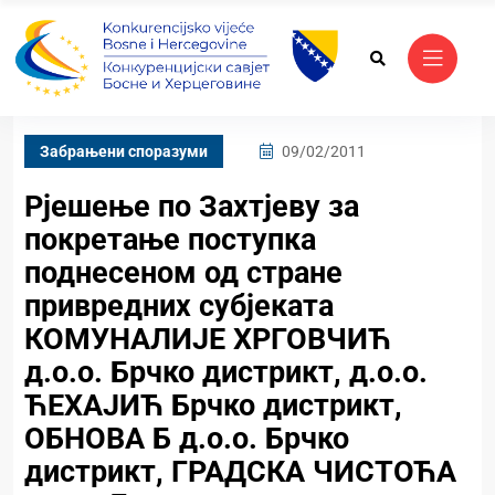
Забрањени споразуми
09/02/2011
Рјешење по Захтјеву за
покретање поступка
поднесеном од стране
привредних субјеката
КОМУНАЛИЈЕ ХРГОВЧИЋ
д.о.о. Брчко дистрикт, д.о.о.
ЋЕХАЈИЋ Брчко дистрикт,
ОБНОВА Б д.о.о. Брчко
дистрикт, ГРАДСКА ЧИСТОЋА