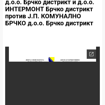
д.о.о. Брчко дистрикт и д.о.о.
ИНТЕРМОНТ Брчко дистрикт
против Ј.П. КОМУНАЛНО
БРЧКО д.о.о. Брчко дистрикт