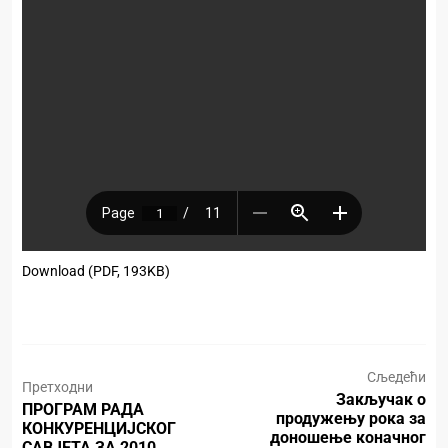
Download (PDF, 193KB)
Сљедећи
Претходни
Закључак о
ПРОГРАМ РАДА
продужењу рока за
КОНКУРЕНЦИЈСКОГ
доношење коначног
САВЈЕТА ЗА 2010.