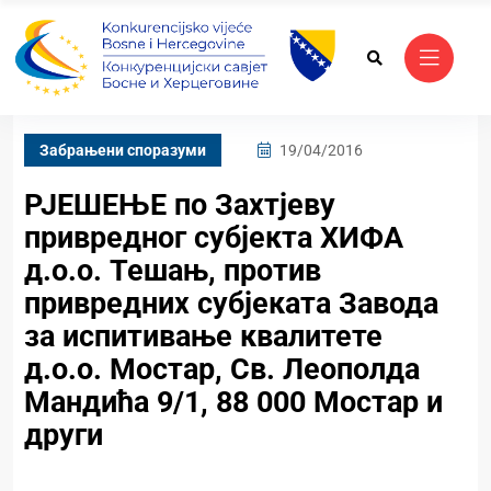
Забрањени споразуми
19/04/2016
РЈЕШЕЊЕ по Захтјеву
привредног субјекта ХИФА
д.о.о. Тешањ, против
привредних субјеката Завода
за испитивање квалитете
д.о.о. Мостар, Св. Леополда
Мандића 9/1, 88 000 Мостар и
други