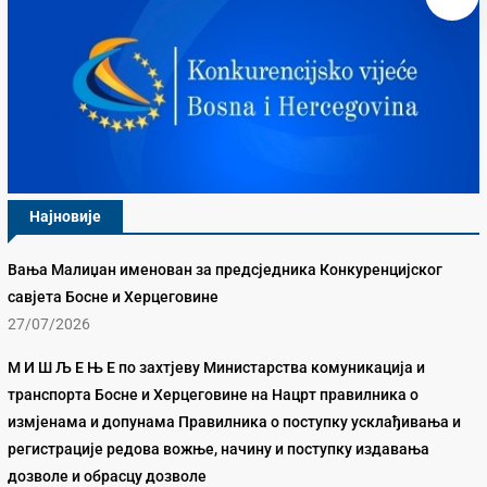
Најновије
Вања Малиџан именован за предсједника Конкуренцијског
савјета Босне и Херцеговине
27/07/2026
М И Ш Љ Е Њ Е по захтјеву Министарства комуникација и
транспорта Босне и Херцеговине на Нацрт правилника о
измјенама и допунама Правилника о поступку усклађивања и
регистрације редова вожње, начину и поступку издавања
дозволе и обрасцу дозволе