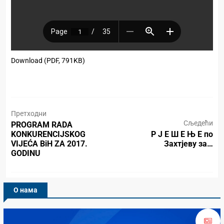
Download (PDF, 791KB)
Претходни
Сљедећи
PROGRAM RADA
KONKURENCIJSKOG
Р Ј Е Ш Е Њ Е по
VIJEĆA BiH ZA 2017.
Захтјеву за…
GODINU
О нама