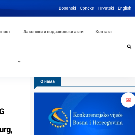
Bosanski
Српски
Hrvatski
English
тност
Законски и подзаконски акти
Контакт
О нама
LG
urg,