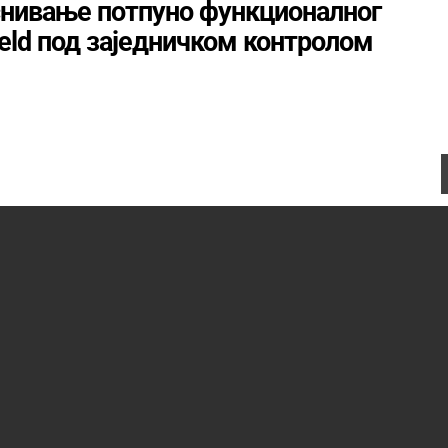
оснивање потпуно функционалног
ield под заједничком контролом