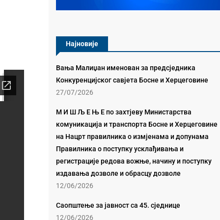
Најновије
Вања Малиџан именован за предсједника
Конкуренцијског савјета Босне и Херцеговине
27/07/2026
М И Ш Љ Е Њ Е по захтјеву Министарства
комуникација и транспорта Босне и Херцеговине
на Нацрт правилника о измјенама и допунама
Правилника о поступку усклађивања и
регистрације редова вожње, начину и поступку
издавања дозволе и обрасцу дозволе
12/06/2026
Саопштење за јавност са 45. сједнице
12/06/2026