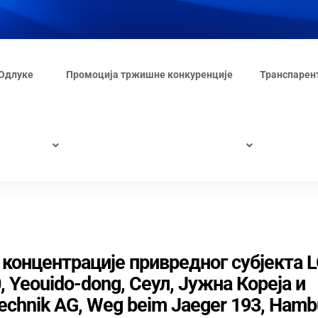
Одлуке
Промоција тржишне конкуренције
Транспарен
 концентрације привредног субјекта 
0, Yeouido-dong, Сеул, Јужна Кореја и
echnik AG, Weg beim Jaeger 193, Hamb