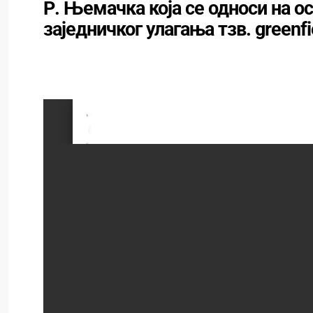
Р. Њемачка која се односи на 
заједничког улагања тзв. greenf