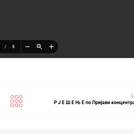
С
Р Ј Е Ш Е Њ Е по Пријави концентр