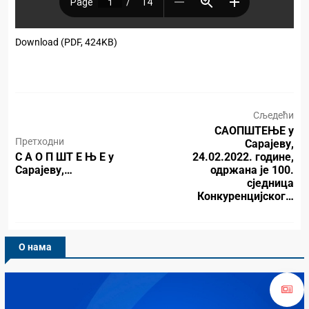
Download (PDF, 424KB)
Сљедећи
САОПШТЕЊЕ у
Претходни
Сарајеву,
С А О П ШТ Е Њ Е у
24.02.2022. године,
Сарајеву,…
одржана је 100.
сједница
Конкуренцијског…
О нама