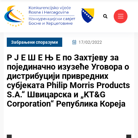
Забрањени споразуми
17/02/2022
Р Ј Е Ш Е Њ Е по Захтјеву за
појединачно изузеће Уговора о
дистрибуцији привредних
субјеката Philip Morris Products
S.A.“ Швицарска и „KT&G
Corporation“ Република Кореја