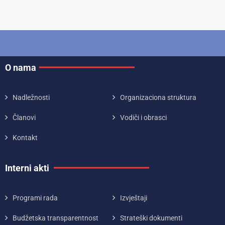
O nama
Nadležnosti
Organizaciona struktura
Članovi
Vodiči i obrasci
Kontakt
Interni akti
Programi rada
Izvještaji
Budžetska transparentnost
Strateški dokumenti