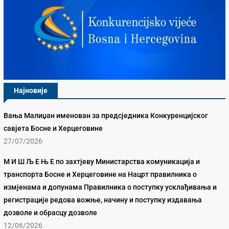
Најновије
Вања Малиџан именован за предсједника Конкуренцијског
савјета Босне и Херцеговине
27/07/2026
М И Ш Љ Е Њ Е по захтјеву Министарства комуникација и
транспорта Босне и Херцеговине на Нацрт правилника о
измјенама и допунама Правилника о поступку усклађивања и
регистрације редова вожње, начину и поступку издавања
дозволе и обрасцу дозволе
12/06/2026