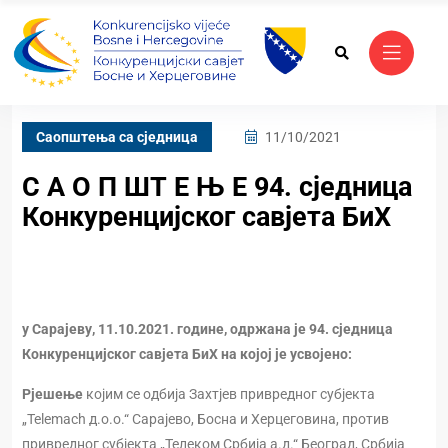
Саопштења са сједница
11/10/2021
С А О П ШТ Е Њ Е 94. сједница
Конкуренцијског савјета БиХ
у Сарајеву, 11.10.2021. године, одржана је 94. сједница
Конкуренцијског савјета БиХ на којој је усвојено:
Рјешење
којим се одбија Захтјев привредног субјекта
„Telemach д.о.о.“ Сарајево, Босна и Херцеговина, против
привредног субјекта „Телеком Србија а.д.“ Београд, Србија