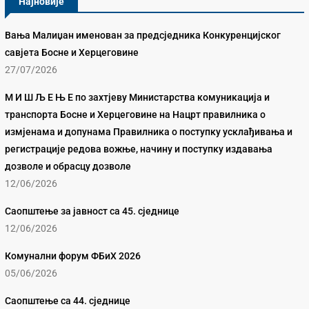
Најновије
Вања Малиџан именован за предсједника Конкуренцијског
савјета Босне и Херцеговине
27/07/2026
М И Ш Љ Е Њ Е по захтјеву Министарства комуникација и
транспорта Босне и Херцеговине на Нацрт правилника о
измјенама и допунама Правилника о поступку усклађивања и
регистрације редова вожње, начину и поступку издавања
дозволе и обрасцу дозволе
12/06/2026
Саопштење за јавност са 45. сједнице
12/06/2026
Комунални форум ФБиХ 2026
05/06/2026
Саопштење са 44. сједнице