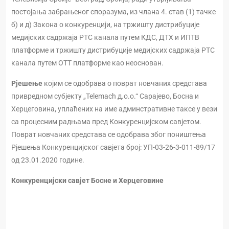
постојања забрањеног споразума, из члана 4. став (1) тачке
б) и д) Закона о конкуренцији, на тржишту дистрибуције
медијских садржаја РТС канала путем КДС, ДТХ и ИПТВ
платформе и тржишту дистрибуције медијских садржаја РТС
канала путем ОТТ платформе као неоснован.
Рјешење
којим се одобрава о поврат новчаних средстава
привредном субјекту „Telemach д.о.о.“ Сарајево, Босна и
Херцеговина, уплаћених на име админстративне таксе у вези
са процесним радњама пред Конкуренцијском савјетом.
Поврат новчаних средстава се одобрава због поништења
Рјешења Конкуренцијског савјета број: УП-03-26-3-011-89/17
од 23.01.2020 године.
Конкуренцијски савјет Босне и Херцеговине