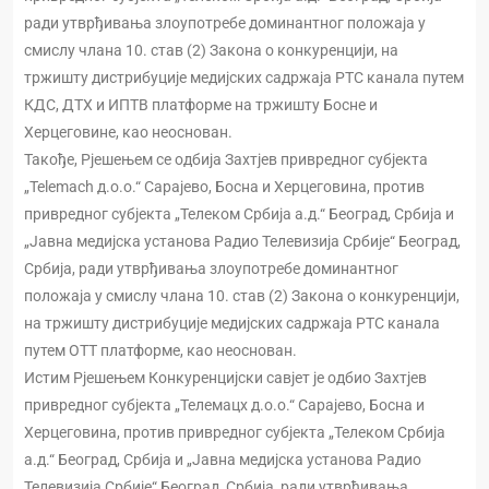
ради утврђивања злоупотребе доминантног положаја у
смислу члана 10. став (2) Закона о конкуренцији, на
тржишту дистрибуције медијских садржаја РТС канала путем
КДС, ДТХ и ИПТВ платформе на тржишту Босне и
Херцеговине, као неоснован.
Такође, Рјешењем се одбија Захтјев привредног субјекта
„Telemach д.о.о.“ Сарајево, Босна и Херцеговина, против
привредног субјекта „Телеком Србија а.д.“ Београд, Србија и
„Јавна медијска установа Радио Телевизија Србије“ Београд,
Србија, ради утврђивања злоупотребе доминантног
положаја у смислу члана 10. став (2) Закона о конкуренцији,
на тржишту дистрибуције медијских садржаја РТС канала
путем ОТТ платформе, као неоснован.
Истим Рјешењем Конкуренцијски савјет је одбио Захтјев
привредног субјекта „Телемацх д.о.о.“ Сарајево, Босна и
Херцеговина, против привредног субјекта „Телеком Србија
а.д.“ Београд, Србија и „Јавна медијска установа Радио
Телевизија Србије“ Београд, Србија, ради утврђивања