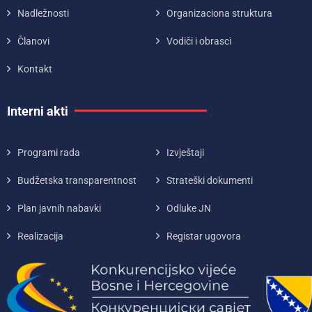
Nadležnosti
Organizaciona struktura
Članovi
Vodiči i obrasci
Kontakt
Interni akti
Programi rada
Izvještaji
Budžetska transparentnost
Strateški dokumenti
Plan javnih nabavki
Odluke JN
Realizacija
Registar ugovora