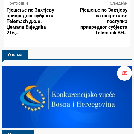
Претходни
Сљедећи
Рјешење по Захтјеву
Рјешење по Захтјеву
привредног субјекта
за покретање
Telemach д.о.о.
поступка
Џемала Биједића
привредног субјекта
216,…
Telemach BH…
О нама