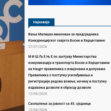
Најновије
Вања Малиџан именован за предсједника
Конкуренцијског савјета Босне и Херцеговине
27/07/2026
М И Ш Љ Е Њ Е по захтјеву Министарства
комуникација и транспорта Босне и Херцеговине
на Нацрт правилника о измјенама и допунама
Правилника о поступку усклађивања и
регистрације редова вожње, начину и поступку
издавања дозволе и обрасцу дозволе
12/06/2026
Саопштење за јавност са 45. сједнице
12/06/2026