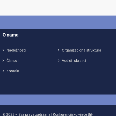
O nama
Nadležnosti
Organizaciona struktura
Članovi
Vodiči i obrasci
Kontakt
© 2023 – Sva prava zadržana | Konkurencijsko vijeće BiH