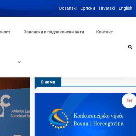
Bosanski
Српски
Hrvatski
English
тност
Законски и подзаконски акти
Контакт
О нама