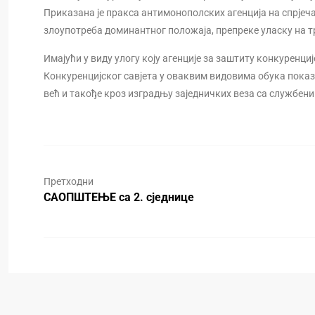
Приказана је пракса антимонополских агенција на спрје
злоупотреба доминантног положаја, препреке уласку на тр
Имајући у виду улогу коју агенције за заштиту конкуренци
Конкуренцијског савjета у оваквим видовима обука показ
већ и такође кроз изградњу заједничких веза са службени
Претходни
САОПШТЕЊЕ са 2. сједнице