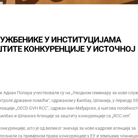
ЛУЖБЕНИКЕ У ИНСТИТУЦИЈАМА
ТИТЕ КОНКУРЕНЦИЈЕ У ИСТОЧНОЈ
ик Аднан Попара учествовали су на „Уводном семинару за нове слу
троле државне помоћи“, одржаном у Билбау, Шпанија, у периоду 05-
изацији „OECD GVH RCC”, одржан ван Мађарске, а његова посебност ј
илбао и Шпанске Агенције за заштиту конкуренције са „RCC-om”.
онкуренције, што је од великог значаја за нове кадрове агенција за
 упознали са примјеном права конкуренције у ЕУ и земљама чланица