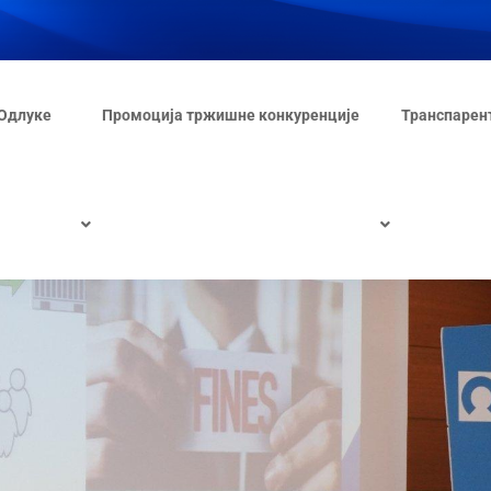
Одлуке
Промоција тржишне конкуренције
Транспарен