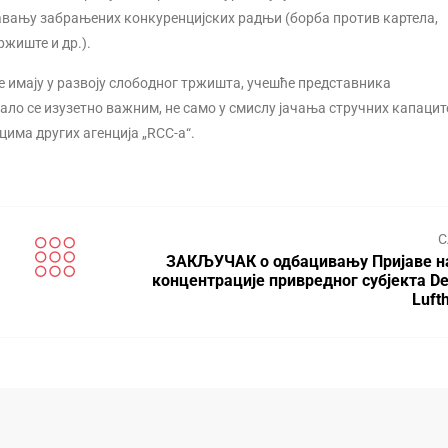
чавању забрањених конкуренцијских радњи (борба против картела,
жиште и др.).
је имају у развоју слободног тржишта, учешће представника
ало се изузетно важним, не само у смислу јачања стручних капацит
цима других агенција „RCC-a“.
С
ЗАКЉУЧАК о одбацивању Пријаве н
концентрације привредног субјекта De
Luft