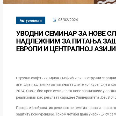
08/02/2024
Актуелности
УВОДНИ СЕМИНАР ЗА НОВЕ С
НАДЛЕЖНИМ ЗА ПИТАЊА ЗАШ
ЕВРОПИ И ЦЕНТРАЛНОЈ АЗИЈИ
Стручни савјетник Аднан Смајкић и виши стручни сарадн
агенција надлежних за питања заштите конкуренције и кон
2024. Ово је био први семинар за нове званичнике у орган
реализован као резултат сарадње Универзитета „Deusto” Б
Програм је обухватио релевантне теме из права и праксе к
заштиту конкуренције. Током четири дана учесници су се