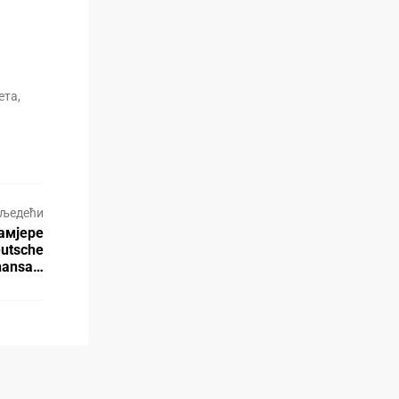
ета,
љедећи
амјере
utsche
hansa…