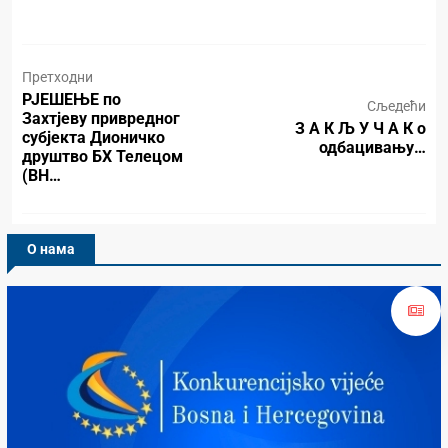
Претходни
РЈЕШЕЊЕ по
Сљедећи
Захтјеву привредног
З А К Љ У Ч А К о
субјекта Дионичко
одбацивању…
друштво БХ Телецом
(BH…
О нама