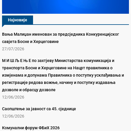
Најновије
Вања Малиџан именован за предсједника Конкуренцијског
савјета Босне и Херцеговине
27/07/2026
М И Ш Љ Е Њ Е по захтјеву Министарства комуникација и
транспорта Босне и Херцеговине на Нацрт правилника о
измјенама и допунама Правилника о поступку усклађивања и
регистрације редова вожње, начину и поступку издавања
дозволе и обрасцу дозволе
12/06/2026
Саопштење за јавност са 45. сједнице
12/06/2026
Комунални форум ФБиХ 2026