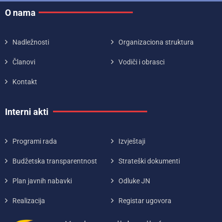
O nama
Nadležnosti
Organizaciona struktura
Članovi
Vodiči i obrasci
Kontakt
Interni akti
Programi rada
Izvještaji
Budžetska transparentnost
Strateški dokumenti
Plan javnih nabavki
Odluke JN
Realizacija
Registar ugovora