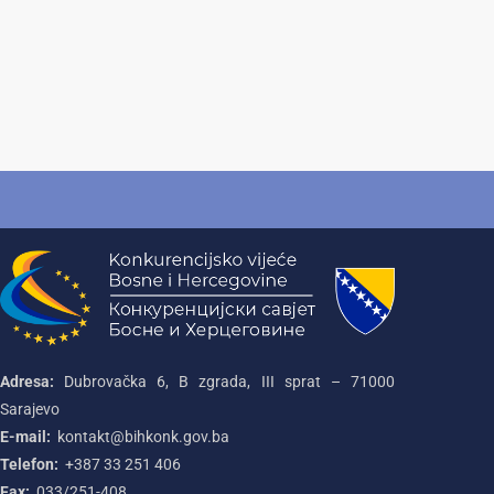
Adresa:
Dubrovačka 6, B zgrada, III sprat – 71000‌
Sarajevo
E-mail:
kontakt@bihkonk.gov.ba
Telefon:
+387‌ 33‌ 251‌ 406
Fax:
033/251-408