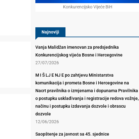
Konkurencijsko Vijeće BiH
Najnoviji
Vanja Malidžan imenovan za predsjednika
Konkurencijskog vijeća Bosne i Hercegovine
27/07/2026
M I Š LJ E NJ E po zahtjevu Ministarstva
komunikacija i prometa Bosne i Hercegovine na
Nacrt pravilnika o izmjenama i dopunama Pravilnika
o postupku usklađivanja i registracije redova vožnje,
načinu i postupku izdavanja dozvole i obrascu
dozvole
12/06/2026
Saopštenje za javnost sa 45. sjednice