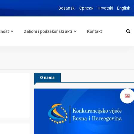
Bosanski
Српски
Hrvatski
English
tnost
Zakoni i podzakonski akti
Kontakt
O nama