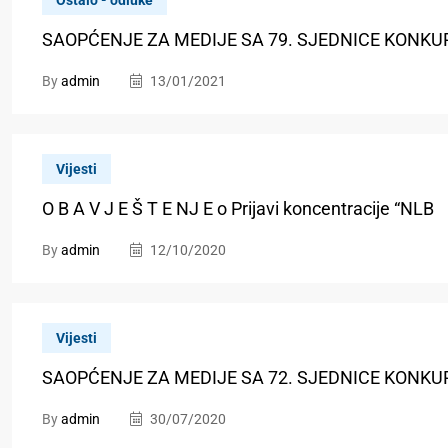
Ostalo - odluke
SAOPĆENJE ZA MEDIJE SA 79. SJEDNICE KONKU
By
admin
13/01/2021
Vijesti
O B A V J E Š T E NJ E o Prijavi koncentracije “NLB
By
admin
12/10/2020
Vijesti
SAOPĆENJE ZA MEDIJE SA 72. SJEDNICE KONKU
By
admin
30/07/2020