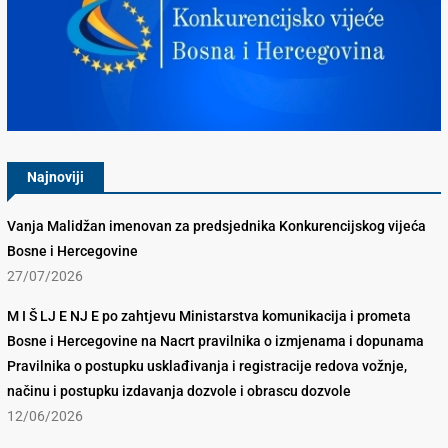
Konkurencijsko Vijeće BiH
Najnoviji
Vanja Malidžan imenovan za predsjednika Konkurencijskog vijeća
Bosne i Hercegovine
27/07/2026
M I Š LJ E NJ E po zahtjevu Ministarstva komunikacija i prometa
Bosne i Hercegovine na Nacrt pravilnika o izmjenama i dopunama
Pravilnika o postupku usklađivanja i registracije redova vožnje,
načinu i postupku izdavanja dozvole i obrascu dozvole
12/06/2026