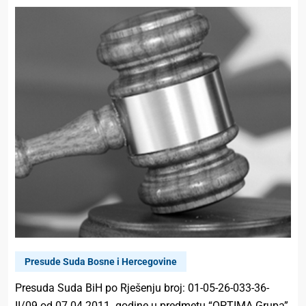
Presude Suda Bosne i Hercegovine
Presuda Suda BiH po Rješenju broj: 01-05-26-033-36-
II/09 od 07.04.2011. godine u predmetu “OPTIMA Grupa”