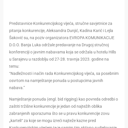
Predstavnice Konkurencijskog vijeća, stručne savjetnice za
pitanja konkurencije, Aleksandra Dunjić, Kadina Karić i Lejla
Šaković su, na poziv organizatora EVROPA KOMUNIKACIJE
D.O.O. Banja Luka održale predavanje na Drugoj stručnoj
konferenciji o javnim nabavama koja se održala u hotelu Hills
u Sarajevu u razdoblju od 27-28. travnja 2023. godine na
temu:
“Nadležnosti i način rada Konkurencijskog vijeća, sa posebnim
osvrtom na namještanje ponuda u postupcima javnih
nabava.”
Namještanje ponuda (engl. bid rigging) kao povreda odredbi o
zaštiti tržišne konkurencije je jedan od najtežih oblika
zabranjenih sporazuma što se u pravu konkurencije zovu
„karteli“ za koje se mogu izreći najteže kazne pred
Konkurencijskim vijećem te je samim tim aktivno sudjelovanje