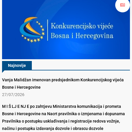
Najnovije
Vanja Malidžan imenovan predsjednikom Konkurencijskog vijeća
Bosne i Hercegovine
27/07/2026
M I Š LJ E NJ E po zahtjevu Ministarstva komunikacija i prometa
Bosne i Hercegovine na Nacrt pravilnika o izmjenama i dopunama
Pravilnika o postupku usklađivanja i registracije redova vožnje,
načinu i postupku izdavanja dozvole i obrascu dozvole