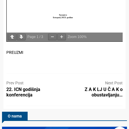
Page
1
/
3
Zoom
100%
PREUZMI
Prev Post
Next Post
22. ICN godišnja
Z A K LJ U Č A K o
konferencija
obustavljanju…
O nama