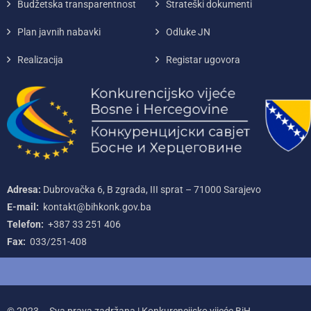
Budžetska transparentnost
Strateški dokumenti
Plan javnih nabavki
Odluke JN
Realizacija
Registar ugovora
Adresa:
Dubrovačka 6, B zgrada, III sprat – 71000‌ Sarajevo
E-mail:
kontakt@bihkonk.gov.ba
Telefon:
+387‌ 33‌ 251‌ 406
Fax:
033/251-408
© 2023 – Sva prava zadržana | Konkurencijsko vijeće BiH