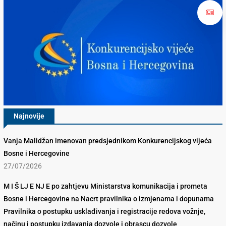
Najnovije
Vanja Malidžan imenovan predsjednikom Konkurencijskog vijeća
Bosne i Hercegovine
27/07/2026
M I Š LJ E NJ E po zahtjevu Ministarstva komunikacija i prometa
Bosne i Hercegovine na Nacrt pravilnika o izmjenama i dopunama
Pravilnika o postupku usklađivanja i registracije redova vožnje,
načinu i postupku izdavanja dozvole i obrascu dozvole