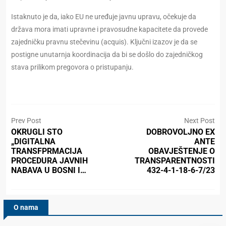
Istaknuto je da, iako EU ne uređuje javnu upravu, očekuje da
država mora imati upravne i pravosudne kapacitete da provede
zajedničku pravnu stečevinu (acquis). Ključni izazov je da se
postigne unutarnja koordinacija da bi se došlo do zajedničkog
stava prilikom pregovora o pristupanju.
Prev Post
Next Post
OKRUGLI STO
DOBROVOLJNO EX
„DIGITALNA
ANTE
TRANSFPRMACIJA
OBAVJEŠTENJE O
PROCEDURA JAVNIH
TRANSPARENTNOSTI
NABAVA U BOSNI I…
432-4-1-18-6-7/23
O nama