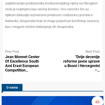
sujdelovanjee predstavnika Konkurencijskog vijeća na Okruglom
stolu je ocijenjeno kao veoma korisno. Ovo naročito što su
tijekom diskusije razmatrane prednosti i nedostatci portala e-
Nabavke, zlouporabe koje se mogu pojaviti pri korištenju sustava,
kao i moguće načine otklanjanja tih zlouporaba.
Prev Post
Next Post
Jean Monnet Center
“Dvije decenije
Of Excellence South
reforme javne uprave
And Erast European
u Bosni i Hercegovini
Competition…
–…
O nama