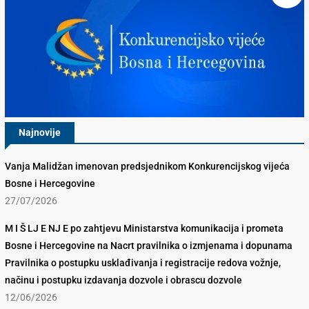
Najnovije
Vanja Malidžan imenovan predsjednikom Konkurencijskog vijeća
Bosne i Hercegovine
27/07/2026
M I Š LJ E NJ E po zahtjevu Ministarstva komunikacija i prometa
Bosne i Hercegovine na Nacrt pravilnika o izmjenama i dopunama
Pravilnika o postupku usklađivanja i registracije redova vožnje,
načinu i postupku izdavanja dozvole i obrascu dozvole
12/06/2026