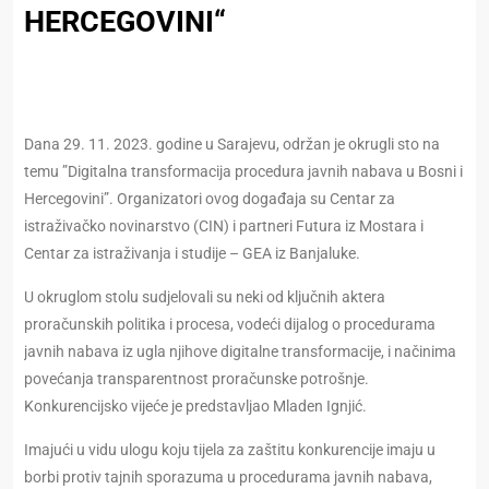
HERCEGOVINI“
Dana 29. 11. 2023. godine u Sarajevu, održan je okrugli sto na
temu ”Digitalna transformacija procedura javnih nabava u Bosni i
Hercegovini”. Organizatori ovog događaja su Centar za
istraživačko novinarstvo (CIN) i partneri Futura iz Mostara i
Centar za istraživanja i studije – GEA iz Banjaluke.
U okruglom stolu sudjelovali su neki od ključnih aktera
proračunskih politika i procesa, vodeći dijalog o procedurama
javnih nabava iz ugla njihove digitalne transformacije, i načinima
povećanja transparentnost proračunske potrošnje.
Konkurencijsko vijeće je predstavljao Mladen Ignjić.
Imajući u vidu ulogu koju tijela za zaštitu konkurencije imaju u
borbi protiv tajnih sporazuma u procedurama javnih nabava,