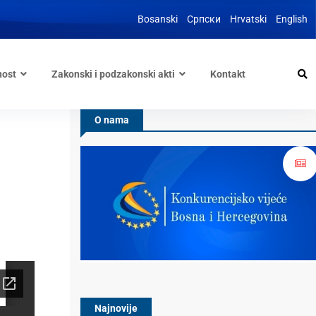
Bosanski
Српски
Hrvatski
English
nost
Zakonski i podzakonski akti
Kontakt
O nama
Najnovije