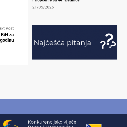
Priopćenje sa 44. sjednice
21/05/2026
ext Post
 BiH za
 godinu