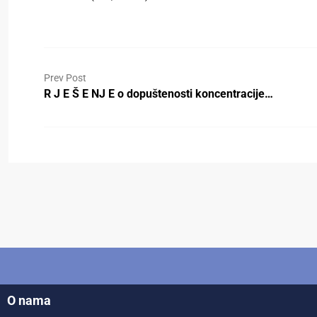
Prev Post
R J E Š E NJ E o dopuštenosti koncentracije…
O nama