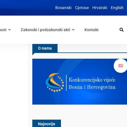
Bosanski
Српски
Hrvatski
English
nost
Zakonski i podzakonski akti
Kontakt
O nama
Najnovije