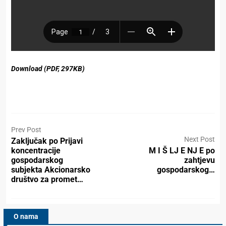
Download (PDF, 297KB)
Prev Post
Next Post
Zaključak po Prijavi
koncentracije
M I Š LJ E NJ E po
gospodarskog
zahtjevu
subjekta Akcionarsko
gospodarskog…
društvo za promet…
O nama