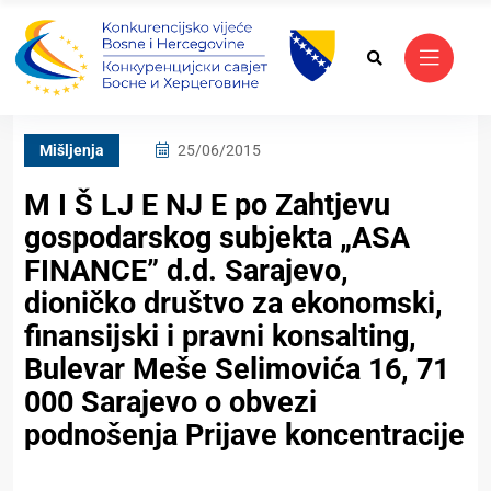
Mišljenja
25/06/2015
M I Š LJ E NJ E po Zahtjevu
gospodarskog subjekta „ASA
FINANCE” d.d. Sarajevo,
dioničko društvo za ekonomski,
finansijski i pravni konsalting,
Bulevar Meše Selimovića 16, 71
000 Sarajevo o obvezi
podnošenja Prijave koncentracije