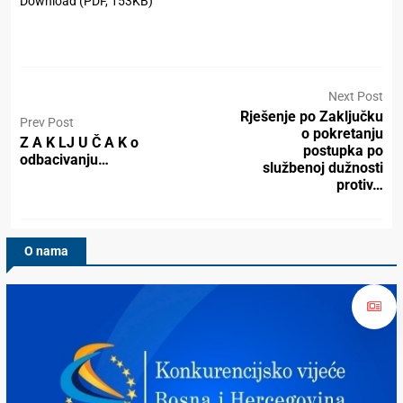
Download (PDF, 153KB)
Next Post
Rješenje po Zaključku
Prev Post
o pokretanju
Z A K LJ U Č A K o
postupka po
odbacivanju…
službenoj dužnosti
protiv…
O nama