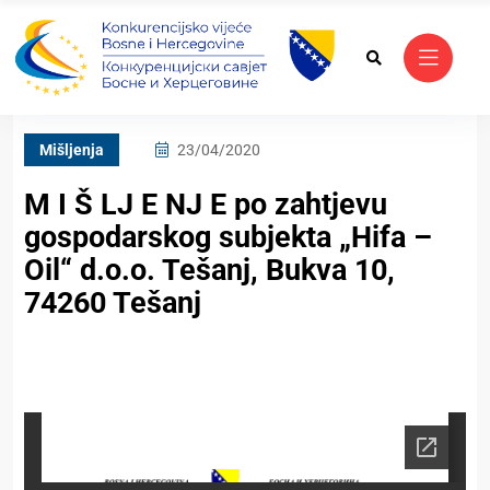
Mišljenja
23/04/2020
M I Š LJ E NJ E po zahtjevu
gospodarskog subjekta „Hifa –
Oil“ d.o.o. Tešanj, Bukva 10,
74260 Tešanj