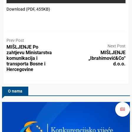
Download (PDF, 455KB)
Prev Post
Next Post
MIŠLJENJE Po
zahtjevu Ministarstva
MIŠLJENJE
komunikacija i
„Ibrahimović&Co“
transporta Bosne i
d.o.o.
Hercegovine
O nama