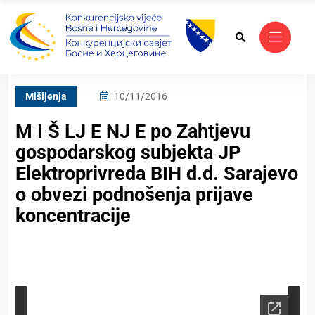
Mišljenja
10/11/2016
M I Š LJ E NJ E po Zahtjevu
gospodarskog subjekta JP
Elektroprivreda BIH d.d. Sarajevo
o obvezi podnošenja prijave
koncentracije