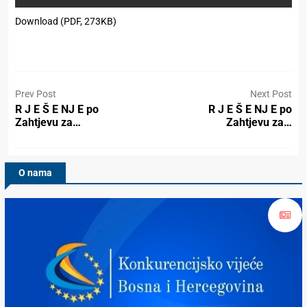
Download (PDF, 273KB)
Prev Post
Next Post
R J E Š E NJ E po
R J E Š E NJ E po
Zahtjevu za…
Zahtjevu za…
O nama