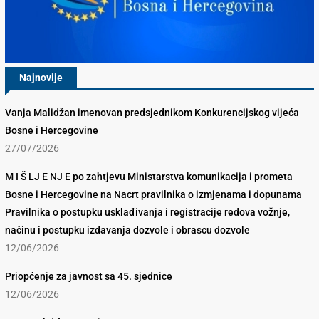
Najnovije
Vanja Malidžan imenovan predsjednikom Konkurencijskog vijeća
Bosne i Hercegovine
27/07/2026
M I Š LJ E NJ E po zahtjevu Ministarstva komunikacija i prometa
Bosne i Hercegovine na Nacrt pravilnika o izmjenama i dopunama
Pravilnika o postupku usklađivanja i registracije redova vožnje,
načinu i postupku izdavanja dozvole i obrascu dozvole
12/06/2026
Priopćenje za javnost sa 45. sjednice
12/06/2026