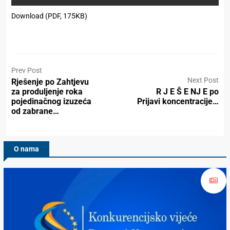
Download (PDF, 175KB)
Prev Post
Next Post
Rješenje po Zahtjevu
za produljenje roka
R J E Š E NJ E po
pojedinačnog izuzeća
Prijavi koncentracije…
od zabrane…
O nama