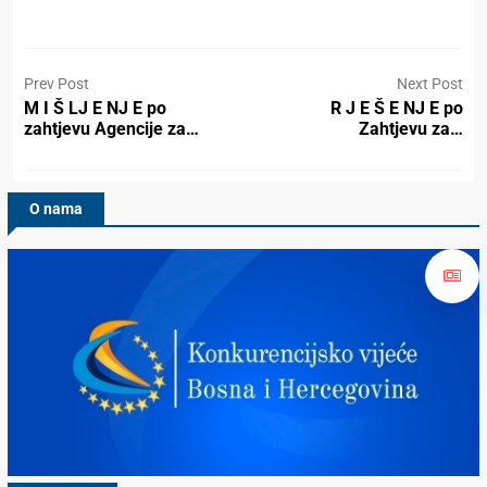
Prev Post
Next Post
M I Š LJ E NJ E po
R J E Š E NJ E po
zahtjevu Agencije za…
Zahtjevu za…
O nama