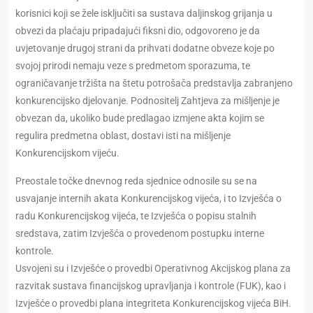
korisnici koji se žele isključiti sa sustava daljinskog grijanja u
obvezi da plaćaju pripadajući fiksni dio, odgovoreno je da
uvjetovanje drugoj strani da prihvati dodatne obveze koje po
svojoj prirodi nemaju veze s predmetom sporazuma, te
ograničavanje tržišta na štetu potrošača predstavlja zabranjeno
konkurencijsko djelovanje. Podnositelj Zahtjeva za mišljenje je
obvezan da, ukoliko bude predlagao izmjene akta kojim se
regulira predmetna oblast, dostavi isti na mišljenje
Konkurencijskom vijeću.
Preostale točke dnevnog reda sjednice odnosile su se na
usvajanje internih akata Konkurencijskog vijeća, i to Izvješća o
radu Konkurencijskog vijeća, te Izvješća o popisu stalnih
sredstava, zatim Izvješća o provedenom postupku interne
kontrole.
Usvojeni su i Izvješće o provedbi Operativnog Akcijskog plana za
razvitak sustava financijskog upravljanja i kontrole (FUK), kao i
Izvješće o provedbi plana integriteta Konkurencijskog vijeća BiH.