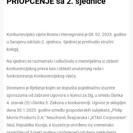
PRIOPĆENJE sa 2. sjednice
Konkurencijsko vijeće Bosne i Hercegovine je 08. 02. 2023. godine
u Sarajevu održalo 2. sjednicu. Sjednici je prethodio stručni
kolegij.
Na sjednici se razmatralo i odlučivalo o materijalima iz oblasti
konkurencijskog prava kao i oblasti unutarnjeg rada i
funkcioniranja Konkurencijskog vijeća.
Doneseno je Rješenje kojim se dopušta pojedinačno izuzeće
sporazuma od zabrane Ugovora o licenci za žig, u smislu članka
4. stavak (3) i članka 5. Zakona o konkurenciji. Ugovor je sklopljen
dana 30.1.2023. godine između gospodarskih subjekata „Philip
Morris Products S.A.“ Neuchatel, Švajcarska i „KT&G Corporation“
Seul, Republika Koreja, a izuzeće je utvrđeno na vremensko
razdoblje od 5 (pet) godina i počinje teći od dana zaključenja