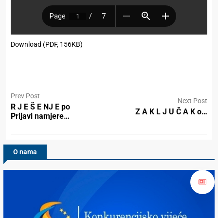
Download (PDF, 156KB)
Prev Post
Next Post
R J E Š E NJ E po
Z A K L J U Č A K o…
Prijavi namjere…
O nama