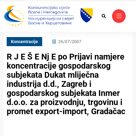
Koncentracije
26/07/2007
R J E Š E Nj E po Prijavi namjere
koncentracije gospodarskog
subjekata Dukat mliječna
industrija d.d., Zagreb i
gospodarskog subjekata Inmer
d.o.o. za proizvodnju, trgovinu i
promet export-import, Gradačac