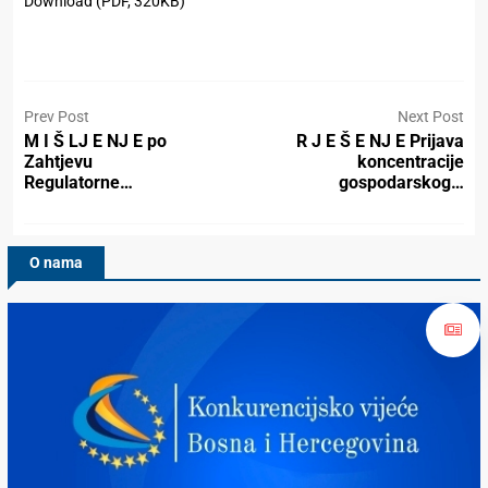
Download (PDF, 320KB)
Prev Post
Next Post
M I Š LJ E NJ E po
R J E Š E NJ E Prijava
Zahtjevu
koncentracije
Regulatorne…
gospodarskog…
O nama