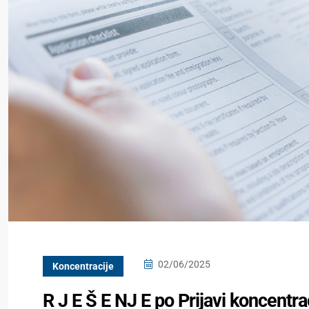
02/06/2025
Koncentracije
R J E Š E NJ E po Prijavi koncentr