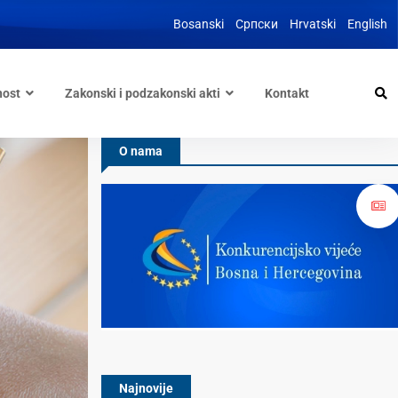
Bosanski
Српски
Hrvatski
English
nost
Zakonski i podzakonski akti
Kontakt
O nama
Najnovije