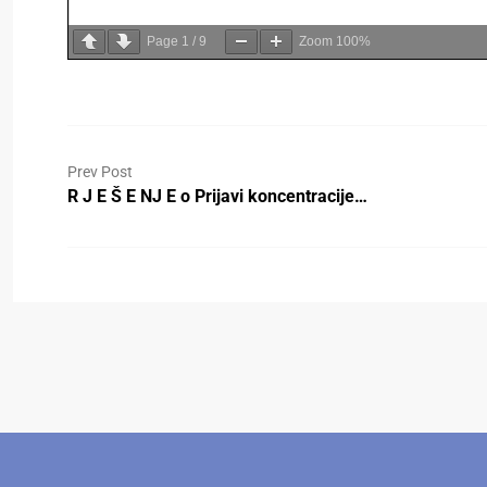
Page
1
/
9
Zoom
100%
Prev Post
R J E Š E NJ E o Prijavi koncentracije…