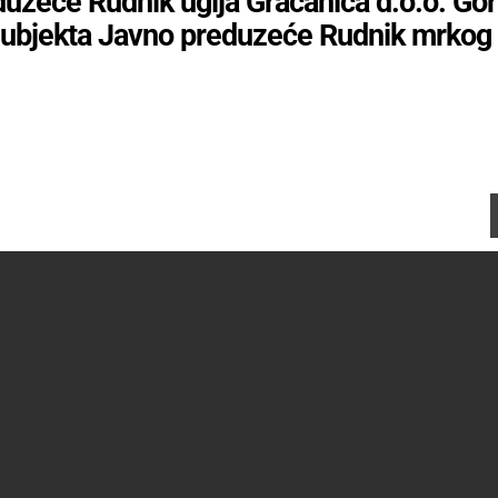
zeće Rudnik uglja Gračanica d.o.o. Gor
subjekta Javno preduzeće Rudnik mrkog