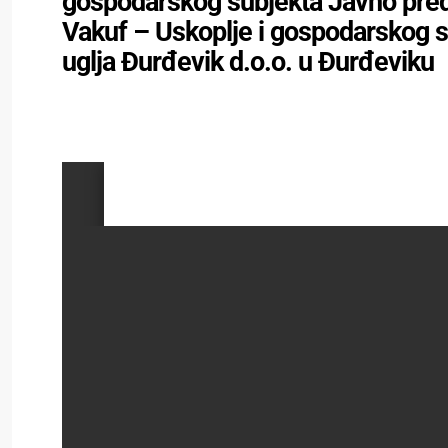
gospodarskog subjekta Javno predu
Vakuf – Uskoplje i gospodarskog 
uglja Đurđevik d.o.o. u Đurđeviku