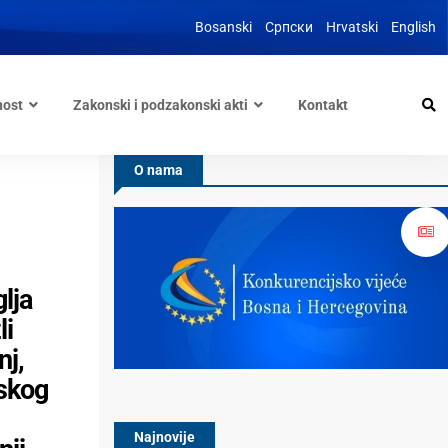
Bosanski
Српски
Hrvatski
English
nost
Zakonski i podzakonski akti
Kontakt
O nama
lja
li
nj,
rskog
Najnovije