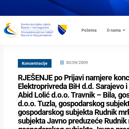
Početna
O nama
30/09/2009
Koncentracije
RJEŠENJE po Prijavi namjere konc
Elektroprivreda BiH d.d. Sarajevo
Abid Lolić d.o.o. Travnik – Bila, g
d.o.o. Tuzla, gospodarskog subjekt
gospodarskog subjekta Rudnik mrk
subjekta Javno preduzeće Rudnik m