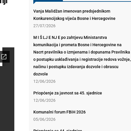
nji
Vanja Malidžan imenovan predsjednikom
Konkurencijskog vijeća Bosne i Hercegovine
27/07/2026
M I Š LJ E NJ E po zahtjevu Ministarstva
komunikacija i prometa Bosne i Hercegovine na
Nacrt pravilnika o izmjenama i dopunama Pravilnika
o postupku usklađivanja i registracije redova vožnje,
načinu i postupku izdavanja dozvole i obrascu
dozvole
12/06/2026
Priopćenje za javnost sa 45. sjednice
12/06/2026
Komunalni forum FBiH 2026
05/06/2026