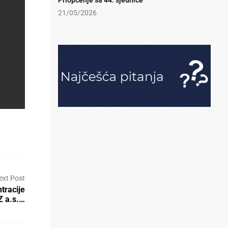
Priopćenje sa 44. sjednice
21/05/2026
ext Post
tracije
Z a.s.…