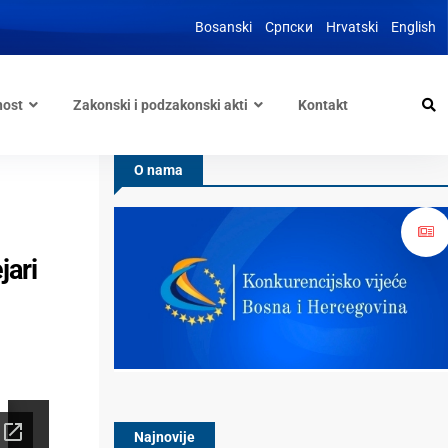
Bosanski
Српски
Hrvatski
English
nost
Zakonski i podzakonski akti
Kontakt
O nama
jari
Najnovije