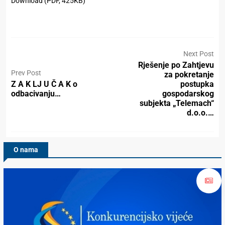
Download (PDF, 425KB)
Next Post
Rješenje po Zahtjevu
Prev Post
za pokretanje
Z A K LJ U Č A K o
postupka
odbacivanju…
gospodarskog
subjekta „Telemach“
d.o.o.…
O nama