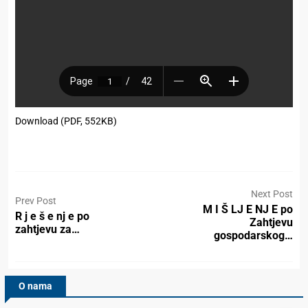
Download (PDF, 552KB)
Next Post
Prev Post
M I Š LJ E NJ E po
R j e š e nj e pо
Zahtjevu
zahtjevu za…
gospodarskog…
O nama