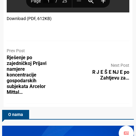
Download (PDF, 612KB)
Prev Post
Rješenje po
zajedničkoj Prijavi
Next Post
namjere
R J E Š E NJ E po
koncentracije
Zahtjevu za…
gospodarskih
subjekata Arcelor
Mittal…
O nama