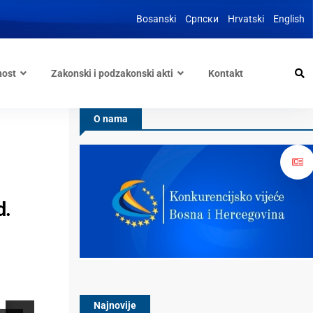
Bosanski
Српски
Hrvatski
English
nost
Zakonski i podzakonski akti
Kontakt
O nama
d.
Najnovije