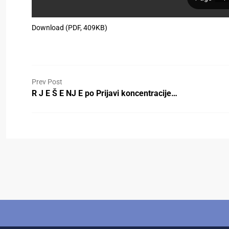
Download (PDF, 409KB)
Prev Post
R J E Š E NJ E po Prijavi koncentracije…