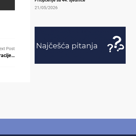
Priopćenje sa 44. sjednice
21/05/2026
ext Post
racije…