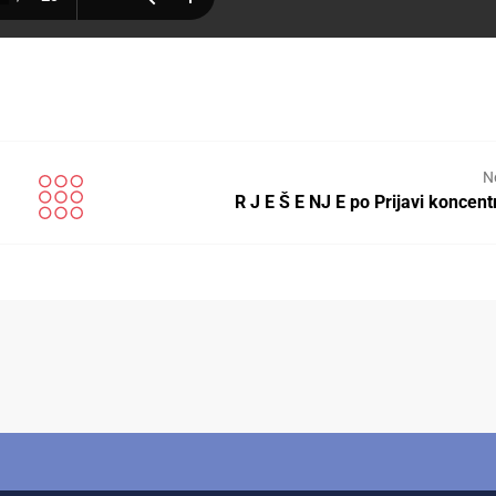
N
R J E Š E NJ E po Prijavi koncent