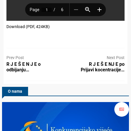
Download (PDF, 424KB)
Prev Post
Next Post
R J E Š E N J E o
R J E Š E NJ E po
odbijanju…
Prijavi kocentracije…
O nama