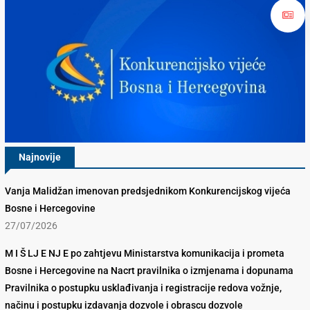
Najnovije
Vanja Malidžan imenovan predsjednikom Konkurencijskog vijeća
Bosne i Hercegovine
27/07/2026
M I Š LJ E NJ E po zahtjevu Ministarstva komunikacija i prometa
Bosne i Hercegovine na Nacrt pravilnika o izmjenama i dopunama
Pravilnika o postupku usklađivanja i registracije redova vožnje,
načinu i postupku izdavanja dozvole i obrascu dozvole