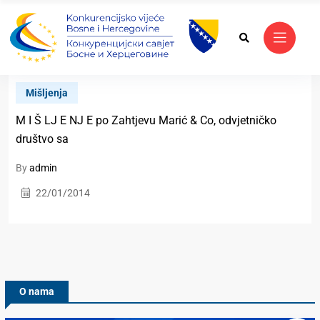
Mišljenja
M I Š LJ E NJ E po Zahtjevu Marić & Co, odvjetničko
društvo sa
By
admin
22/01/2014
O nama