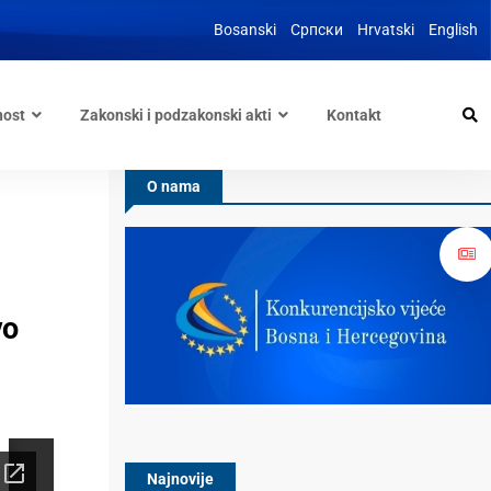
Bosanski
Српски
Hrvatski
English
nost
Zakonski i podzakonski akti
Kontakt
O nama
vo
Najnovije