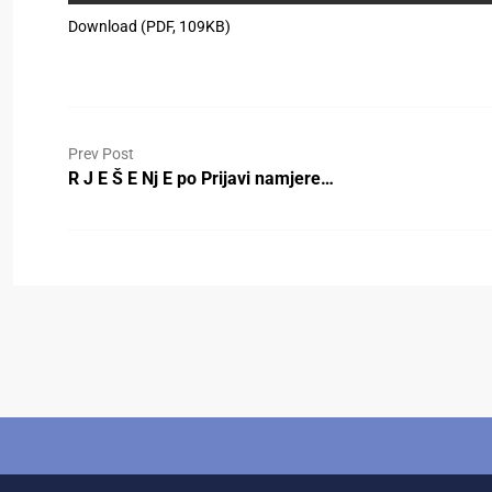
Download (PDF, 109KB)
Prev Post
R J E Š E Nj E po Prijavi namjere…