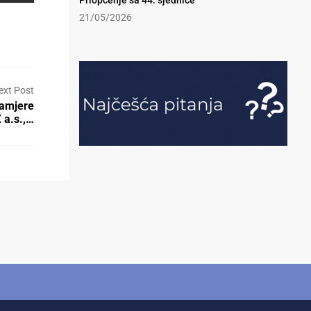
Priopćenje sa 44. sjednice
21/05/2026
ext Post
namjere
 a.s.,…