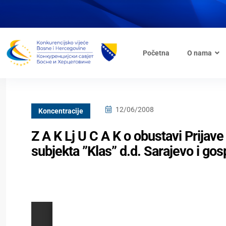
Početna
O nama
12/06/2008
Koncentracije
Z A K Lj U C A K o obustavi Prija
subjekta ”Klas” d.d. Sarajevo i go