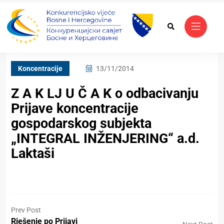
Koncentracije
13/11/2014
Z A K LJ U Č A K o odbacivanju
Prijave koncentracije
gospodarskog subjekta
„INTEGRAL INŽENJERING“ a.d.
Laktaši
Prev Post
Rješenje po Prijavi