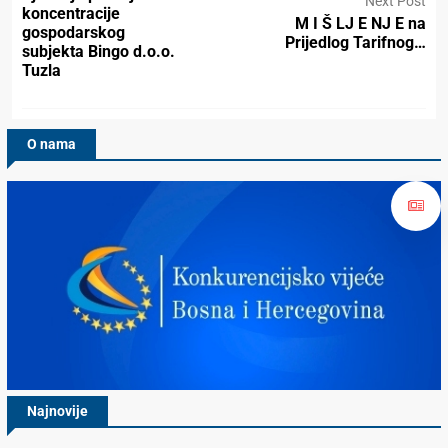
Next Post
koncentracije
M I Š LJ E NJ E na
gospodarskog
Prijedlog Tarifnog…
subjekta Bingo d.o.o.
Tuzla
O nama
Najnovije