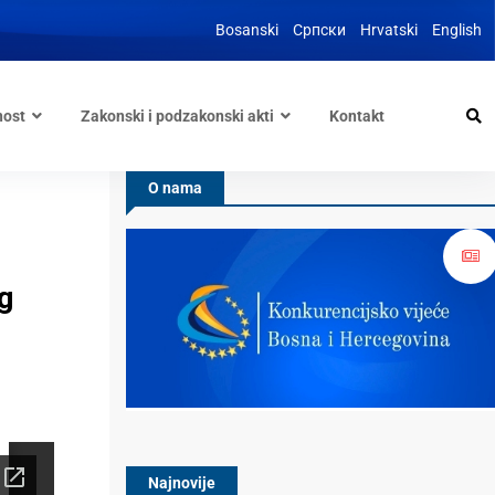
Bosanski
Српски
Hrvatski
English
nost
Zakonski i podzakonski akti
Kontakt
O nama
g
Najnovije