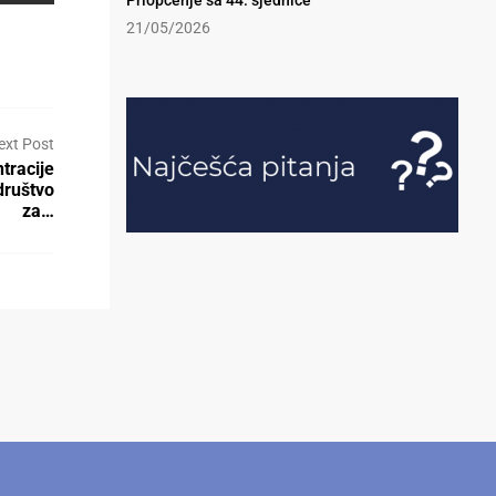
Priopćenje sa 44. sjednice
21/05/2026
ext Post
tracije
društvo
za…