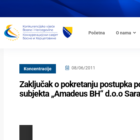
Početna
O nama
08/06/2011
Koncentracije
Zaključak o pokretanju postupka p
subjekta „Amadeus BH“ d.o.o Sara