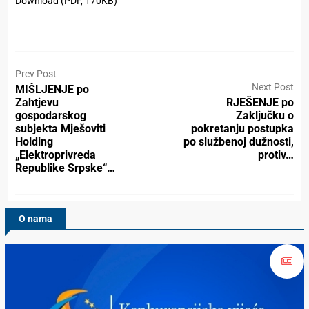
Download (PDF, 170KB)
Prev Post
Next Post
MIŠLJENJE po
Zahtjevu
RJEŠENJE po
gospodarskog
Zaključku o
subjekta Mješoviti
pokretanju postupka
Holding
po službenoj dužnosti,
„Elektroprivreda
protiv…
Republike Srpske“…
O nama