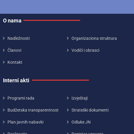
O nama
Nadležnosti
Organizaciona struktura
Članovi
Vodiči i obrasci
Kontakt
Interni akti
Programi rada
Izvještaji
Budžetska transparentnost
Strateški dokumenti
Plan javnih nabavki
Odluke JN
Realizacija
Registar ugovora