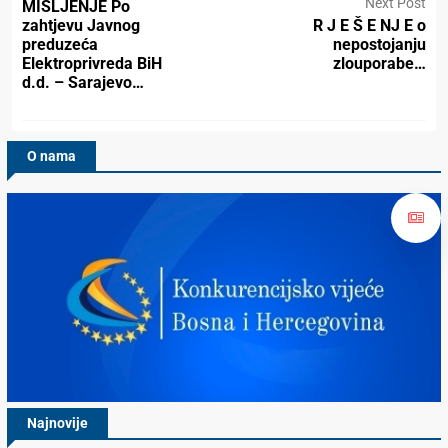
Next Post
MIŠLJENJE Po
zahtjevu Javnog
R J E Š E NJ E o
preduzeća
nepostojanju
Elektroprivreda BiH
zlouporabe…
d.d. – Sarajevo…
O nama
Najnovije