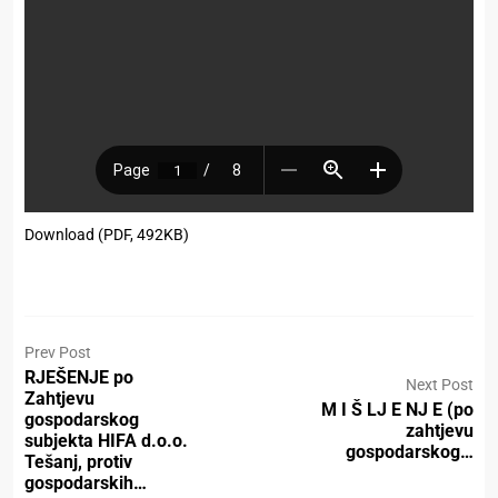
Download (PDF, 492KB)
Prev Post
RJEŠENJE po
Next Post
Zahtjevu
M I Š LJ E NJ E (po
gospodarskog
zahtjevu
subjekta HIFA d.o.o.
gospodarskog…
Tešanj, protiv
gospodarskih…