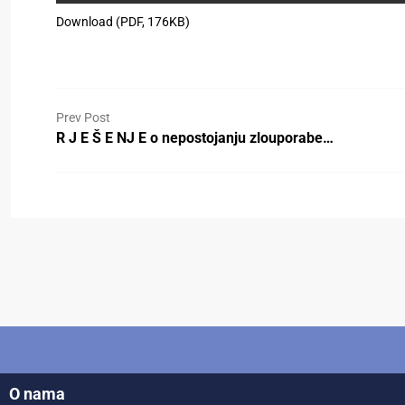
Download (PDF, 176KB)
Prev Post
R J E Š E NJ E o nepostojanju zlouporabe…
O nama