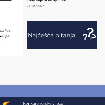
Priopćenje sa 44. sjednice
21/05/2026
ext Post
ivanju…