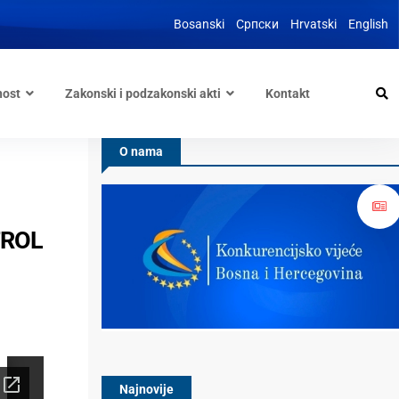
Bosanski
Српски
Hrvatski
English
nost
Zakonski i podzakonski akti
Kontakt
O nama
ETROL
Najnovije