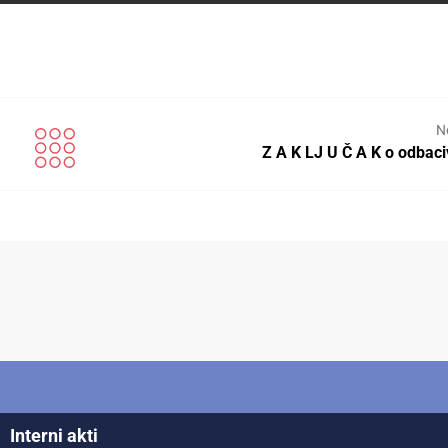
N
Z A K LJ U Č A K o odbac
Interni akti