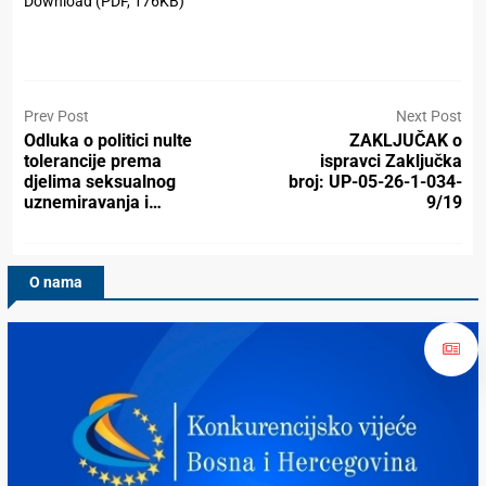
Download (PDF, 176KB)
Prev Post
Next Post
Odluka o politici nulte
ZAKLJUČAK o
tolerancije prema
ispravci Zaključka
djelima seksualnog
broj: UP-05-26-1-034-
uznemiravanja i…
9/19
O nama