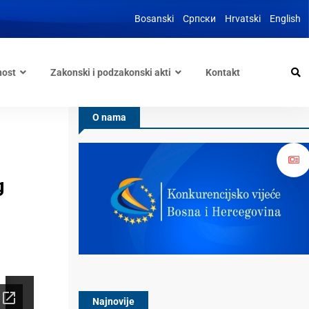
Bosanski
Српски
Hrvatski
English
nost
Zakonski i podzakonski akti
Kontakt
O nama
g
Najnovije