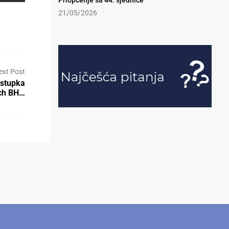
Priopćenje sa 44. sjednice
21/05/2026
ext Post
ostupka
ch BH…