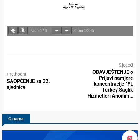
Page
1
/
6
Zoom
100%
Sljedeći
OBAVJEŠTENJE o
Prethodni
Prijavi namjere
SAOPĆENJE sa 32.
koncentracije “FL
sjednice
Turkey Saglik
Hizmetleri Anonim…
O nama