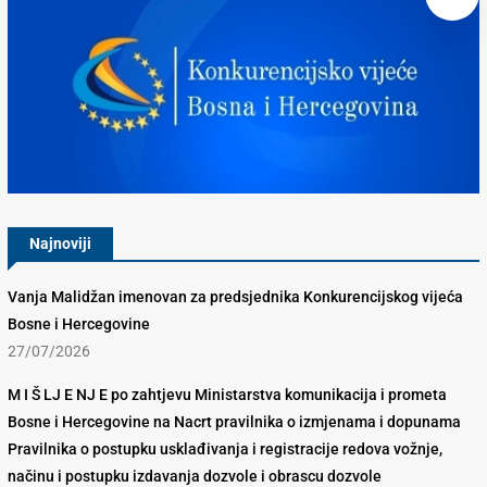
Konkurencijsko Vijeće BiH
Najnoviji
Vanja Malidžan imenovan za predsjednika Konkurencijskog vijeća
Bosne i Hercegovine
27/07/2026
M I Š LJ E NJ E po zahtjevu Ministarstva komunikacija i prometa
Bosne i Hercegovine na Nacrt pravilnika o izmjenama i dopunama
Pravilnika o postupku usklađivanja i registracije redova vožnje,
načinu i postupku izdavanja dozvole i obrascu dozvole